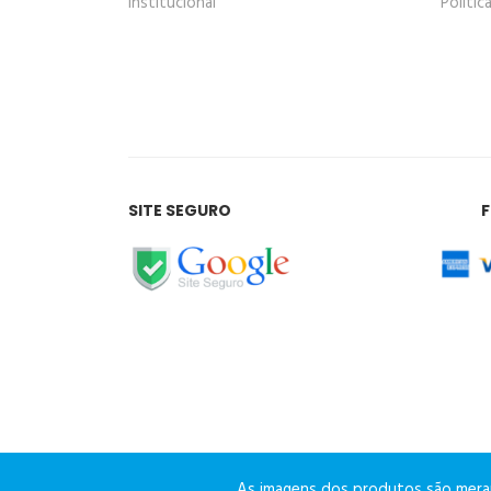
Institucional
Polític
SITE SEGURO
As imagens dos produtos são merame