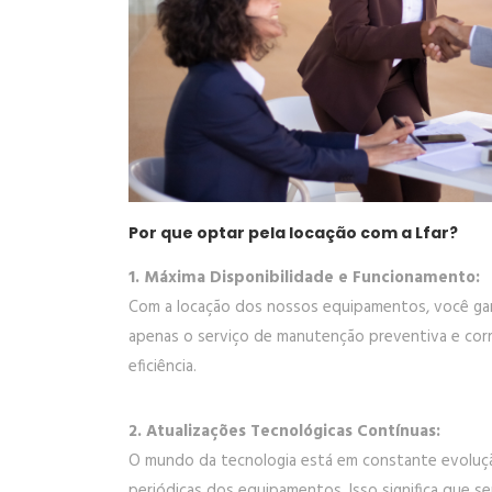
Por que optar pela locação com a Lfar?
1. Máxima Disponibilidade e Funcionamento:
Com a locação dos nossos equipamentos, você gar
apenas o serviço de manutenção preventiva e cor
eficiência.
2. Atualizações Tecnológicas Contínuas:
O mundo da tecnologia está em constante evolução
periódicas dos equipamentos. Isso significa que 