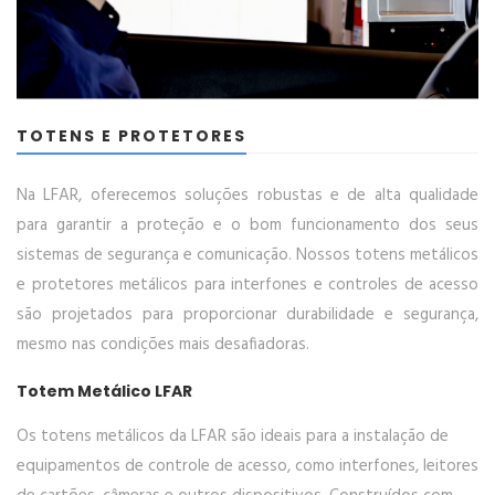
TOTENS E PROTETORES
Na LFAR, oferecemos soluções robustas e de alta qualidade
para garantir a proteção e o bom funcionamento dos seus
sistemas de segurança e comunicação. Nossos totens metálicos
e protetores metálicos para interfones e controles de acesso
são projetados para proporcionar durabilidade e segurança,
mesmo nas condições mais desafiadoras.
Totem Metálico LFAR
Os totens metálicos da LFAR são ideais para a instalação de
equipamentos de controle de acesso, como interfones, leitores