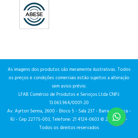
As imagens dos produtos são meramente ilustrativas. Todos
os preços e condições comerciais estão sujeitos a alteração
sem aviso prévio.
LFAB Comércio de Produtos e Serviços Ltda CNPJ:
13.063.964/0001-20
Av. Ayrton Senna, 2600 - Bloco 5 - Sala 237 - Barra da Tijuca -
RJ - Cep 22775-003, Telefone: 21 4124-0603 © 2026 Lfar -
Todos os direitos reservados