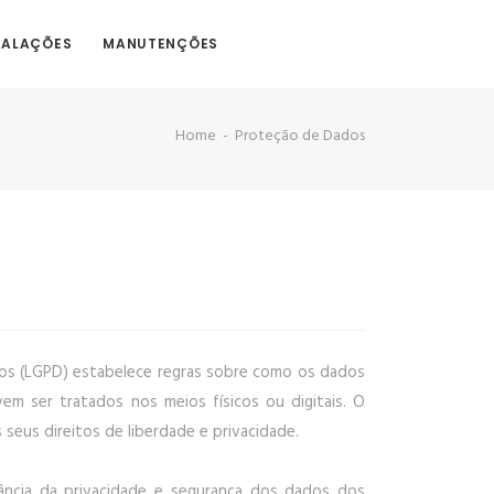
TALAÇÕES
MANUTENÇÕES
Home
Proteção de Dados
dos (LGPD) estabelece regras sobre como os dados
vem ser tratados nos meios físicos ou digitais. O
 seus direitos de liberdade e privacidade.
ância da privacidade e segurança dos dados dos