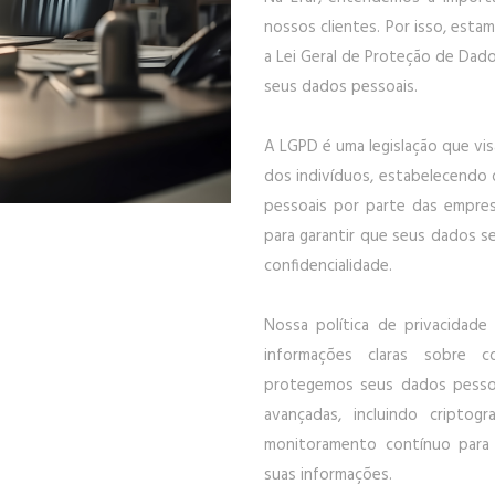
nossos clientes. Por isso, es
a Lei Geral de Proteção de Dado
seus dados pessoais.
A LGPD é uma legislação que vis
dos indivíduos, estabelecendo 
pessoais por parte das empres
para garantir que seus dados s
confidencialidade.
Nossa política de privacidade
informações claras sobre c
protegemos seus dados pessoa
avançadas, incluindo criptog
monitoramento contínuo para g
suas informações.