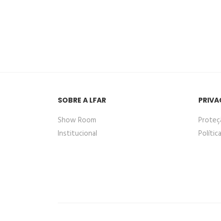
SOBRE A LFAR
PRIVA
Show Room
Proteç
Institucional
Polític